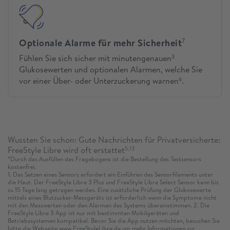
Optionale Alarme für mehr Sicherheit
7
Fühlen Sie sich sicher mit minutengenauen
3
Glukosewerten und optionalen Alarmen, welche Sie
vor einer Über- oder Unterzuckerung warnen
.
6
Wussten Sie schon: Gute Nachrichten für Privatversicherte:
FreeStyle Libre wird oft erstattet
5,13
*Durch das Ausfüllen des Fragebogens ist die Bestellung des Testsensors
kostenfrei.
1. Das Setzen eines Sensors erfordert ein Einführen des Sensorfilaments unter
die Haut. Der FreeStyle Libre 3 Plus und FreeStyle Libre Select Sensor kann bis
zu 15 Tage lang getragen werden. Eine zusätzliche Prüfung der Glukosewerte
mittels eines Blutzucker-Messgeräts ist erforderlich wenn die Symptome nicht
mit den Messwerten oder den Alarmen des Systems übereinstimmen. 2. Die
FreeStyle Libre 3 App ist nur mit bestimmten Mobilgeräten und
Betriebssystemen kompatibel. Bevor Sie die App nutzen möchten, besuchen Sie
bitte die Webseite www.FreeStyleLibre.de um mehr Informationen zur