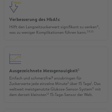
Verbesserung des HbA1c
Hilft den Langzeitzuckerwert signifikant zu senken
,
4
was zu weniger Komplikationen führen kann.
7,9,10
Ausgezeichnete Messgenauigkeit
5
Einfach und schmerzfrei
anzubringen für
8
Zuckerwerte jede einzelne Minute
über 15 Tage
. Das
3
1
weltweit meistgenutzte Glukose-Sensor-System
mit
11
dem derzeit kleinsten
15-Tage-Sensor der Welt.
12