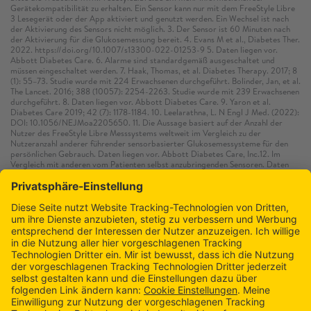
Gerätekompatibilität zu erhalten. Ein Sensor kann nur mit dem FreeStyle Libre
3 Lesegerät oder der App aktiviert und genutzt werden. Ein Wechsel ist nach
der Aktivierung des Sensors nicht möglich. 3. Der Sensor ist 60 Minuten nach
der Aktivierung für die Glukosemessung bereit. 4. Evans M et al., Diabetes Ther.
2022. https://doi.org/10.1007/s13300-022-01253-9 5. Daten liegen vor.
Abbott Diabetes Care. 6. Alarme sind standardgemäß ausgeschaltet und
müssen eingeschaltet werden. 7. Haak, Thomas, et al. Diabetes Therapy. 2017; 8
(1): 55–73. Studie wurde mit 224 Erwachsenen durchgeführt. Bolinder, Jan, et al.
The Lancet. 2016; 388 (10057): 2254-2263. Studie wurde mit 239 Erwachsenen
durchgeführt. 8. Daten liegen vor. Abbott Diabetes Care. 9. Yaron et al.
Diabetes Care 2019; 42 (7): 1178-1184. 10. Leelarathna, L. N Engl J Med. (2022):
DOI: 10.1056/NEJMoa2205650. 11. Die Aussage basiert auf der Anzahl der
Nutzer des FreeStyle Libre Messsystems weltweit im Vergleich zu der
Nutzeranzahl anderer führender sensorbasierter Glukosemessysteme für den
persönlichen Gebrauch. Daten liegen vor. Abbott Diabetes Care, Inc.12. Im
Vergleich mit anderen vom Patienten selbst anzubringenden Sensoren. Daten
liegen vor. Abbott Diabetes Care. 13. Die Erstattung kann von der
medizinischen Notwendigkeit sowie dem individuellen Versicherungsschutz
abhängig sein.
FreeStyle Libre
Testsensor bestellen